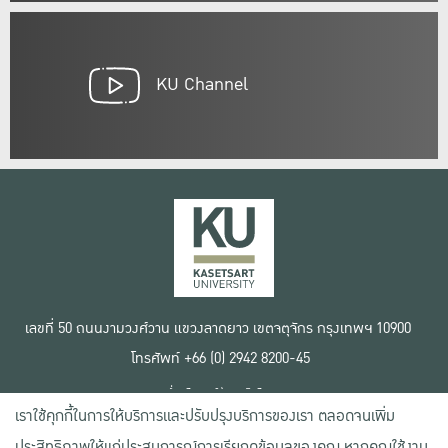
KU Channel
เลขที่ 50 ถนนงามวงศ์วาน แขวงลาดยาว เขตจตุจักร กรุงเทพฯ 10900
โทรศัพท์ +66 (0) 2942 8200-45
เงื่อนไขการใช้งานเว็บไซต์
เราใช้คุกกี้ในการให้บริการและปรับปรุงบริการของเรา ตลอดจนเพิ่ม
ข้อตกลงด้านสิทธิ์ใช้งาน
นโยบายความเป็นส่วนตัว
ประสิทธิภาพให้แก่ประสบการณ์การเรียกดูข้อมูลของคุณ หากคุณใช้งาน