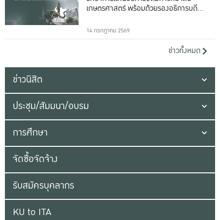
เกษตรศาสตร์ พร้อมด้วยรองอธิการบดีทั้ง
16 ท่าน
14 กรกฎาคม 2569
ข่าวทั้งหมด
ข่าวนิสิต
ประชุม/สัมมนา/อบรม
การศึกษา
จัดซื้อจัดจ้าง
รับสมัครบุคลากร
KU to ITA