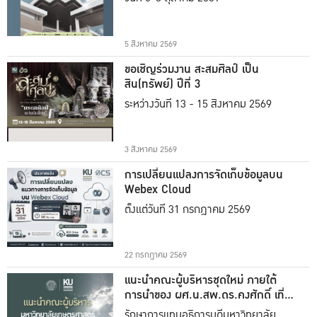
5 สิงหาคม 2569
ขอเชิญร่วมงาน สะสมศิลป์ เป็น
สิน(ทรัพย์) ปีที่ 3
ระหว่างวันที่ 13 - 15 สิงหาคม 2569
3 สิงหาคม 2569
การเปลี่ยนแปลงการจัดเก็บข้อมูลบน
Webex Cloud
ตั้งแต่วันที่ 31 กรกฎาคม 2569
22 กรกฎาคม 2569
แนะนำคณะผู้บริหารชุดใหม่ ภายใต้
การนำของ ผศ.น.สพ.ดร.คงศักดิ์ เที่ยง
ธรรม
รักษาการแทนอธิการบดีมหาวิทยาลัย