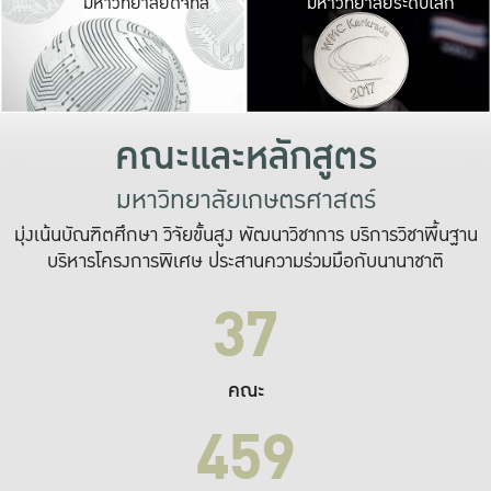
มหาวิทยาลัยดิจิทัล
มหาวิทยาลัยระดับโลก
เปลี่ยนแปลง และ
เพื่อทำงาน
ระบบสารสนเทศที่
คณะและหลักสูตร
มหาวิทยาลัยเกษตรศาสตร์
มุ่งเน้นบัณฑิตศึกษา วิจัยขั้นสูง พัฒนาวิชาการ บริการวิชาพื้นฐาน
บริหารโครงการพิเศษ ประสานความร่วมมือกับนานาชาติ
37
คณะ
459