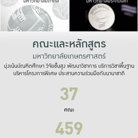
มหาวิทยาลัยดิจิทัล
มหาวิทยาลัยระดับโลก
เปลี่ยนแปลง และ
เพื่อทำงาน
ระบบสารสนเทศที่
คณะและหลักสูตร
มหาวิทยาลัยเกษตรศาสตร์
มุ่งเน้นบัณฑิตศึกษา วิจัยขั้นสูง พัฒนาวิชาการ บริการวิชาพื้นฐาน
บริหารโครงการพิเศษ ประสานความร่วมมือกับนานาชาติ
37
คณะ
459