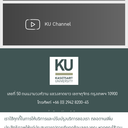
KU Channel
เลขที่ 50 ถนนงามวงศ์วาน แขวงลาดยาว เขตจตุจักร กรุงเทพฯ 10900
โทรศัพท์ +66 (0) 2942 8200-45
เงื่อนไขการใช้งานเว็บไซต์
เราใช้คุกกี้ในการให้บริการและปรับปรุงบริการของเรา ตลอดจนเพิ่ม
ข้อตกลงด้านสิทธิ์ใช้งาน
นโยบายความเป็นส่วนตัว
ประสิทธิภาพให้แก่ประสบการณ์การเรียกดูข้อมูลของคุณ หากคุณใช้งาน