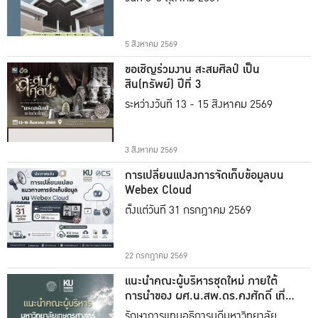
5 สิงหาคม 2569
ขอเชิญร่วมงาน สะสมศิลป์ เป็น
สิน(ทรัพย์) ปีที่ 3
ระหว่างวันที่ 13 - 15 สิงหาคม 2569
3 สิงหาคม 2569
การเปลี่ยนแปลงการจัดเก็บข้อมูลบน
Webex Cloud
ตั้งแต่วันที่ 31 กรกฎาคม 2569
22 กรกฎาคม 2569
แนะนำคณะผู้บริหารชุดใหม่ ภายใต้
การนำของ ผศ.น.สพ.ดร.คงศักดิ์ เที่ยง
ธรรม
รักษาการแทนอธิการบดีมหาวิทยาลัย