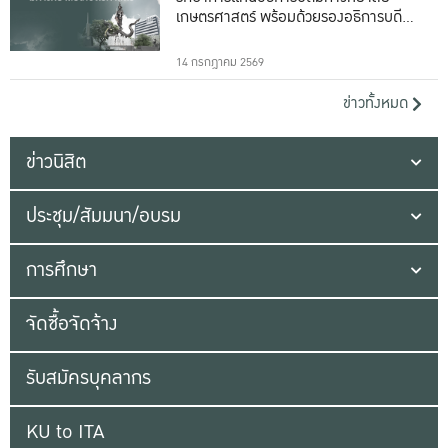
เกษตรศาสตร์ พร้อมด้วยรองอธิการบดีทั้ง
16 ท่าน
14 กรกฎาคม 2569
ข่าวทั้งหมด
ข่าวนิสิต
ประชุม/สัมมนา/อบรม
การศึกษา
จัดซื้อจัดจ้าง
รับสมัครบุคลากร
KU to ITA