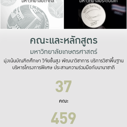
มหาวิทยาลัยดิจิทัล
มหาวิทยาลัยระดับโลก
เปลี่ยนแปลง และ
เพื่อทำงาน
ระบบสารสนเทศที่
คณะและหลักสูตร
มหาวิทยาลัยเกษตรศาสตร์
มุ่งเน้นบัณฑิตศึกษา วิจัยขั้นสูง พัฒนาวิชาการ บริการวิชาพื้นฐาน
บริหารโครงการพิเศษ ประสานความร่วมมือกับนานาชาติ
37
คณะ
459