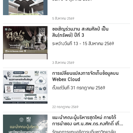
5 สิงหาคม 2569
ขอเชิญร่วมงาน สะสมศิลป์ เป็น
สิน(ทรัพย์) ปีที่ 3
ระหว่างวันที่ 13 - 15 สิงหาคม 2569
3 สิงหาคม 2569
การเปลี่ยนแปลงการจัดเก็บข้อมูลบน
Webex Cloud
ตั้งแต่วันที่ 31 กรกฎาคม 2569
22 กรกฎาคม 2569
แนะนำคณะผู้บริหารชุดใหม่ ภายใต้
การนำของ ผศ.น.สพ.ดร.คงศักดิ์ เที่ยง
ธรรม
รักษาการแทนอธิการบดีมหาวิทยาลัย