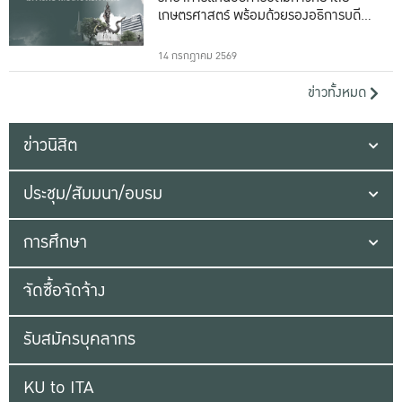
เกษตรศาสตร์ พร้อมด้วยรองอธิการบดีทั้ง
16 ท่าน
14 กรกฎาคม 2569
ข่าวทั้งหมด
ข่าวนิสิต
ประชุม/สัมมนา/อบรม
การศึกษา
จัดซื้อจัดจ้าง
รับสมัครบุคลากร
KU to ITA