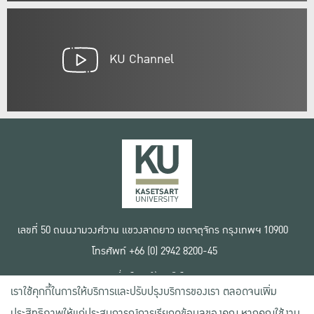
KU Channel
เลขที่ 50 ถนนงามวงศ์วาน แขวงลาดยาว เขตจตุจักร กรุงเทพฯ 10900
โทรศัพท์ +66 (0) 2942 8200-45
เงื่อนไขการใช้งานเว็บไซต์
เราใช้คุกกี้ในการให้บริการและปรับปรุงบริการของเรา ตลอดจนเพิ่ม
ข้อตกลงด้านสิทธิ์ใช้งาน
นโยบายความเป็นส่วนตัว
ประสิทธิภาพให้แก่ประสบการณ์การเรียกดูข้อมูลของคุณ หากคุณใช้งาน