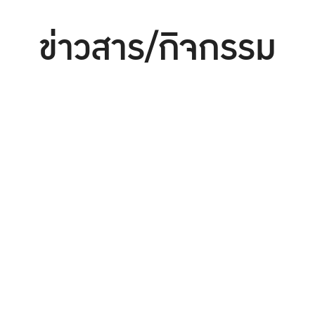
ข่าวสาร/กิจกรรม
ประชุม/สัมมนา/อบรม
การศึกษา
จัดซื้อจัดจ้าง