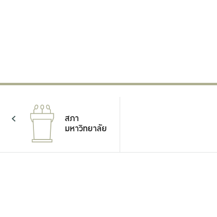
61,022
เปิดรับสมัครสอบ TOEFL ITP ศูนย์
สอบวิทยาเขตกำแพงแสน
เยี่ยมชมงา
วันเสาร์ที่ 2 ของทุกเดือน สถานที่จัดสอบ
อาคารศูนย์เรียนรวม วิทยาเขตกำแพงแสน
24 มิถุนายน 2569
สภา
มหาวิทยาลัย
แผน
ยุทธศาสตร์
และแผน
ปฏิบัติการ