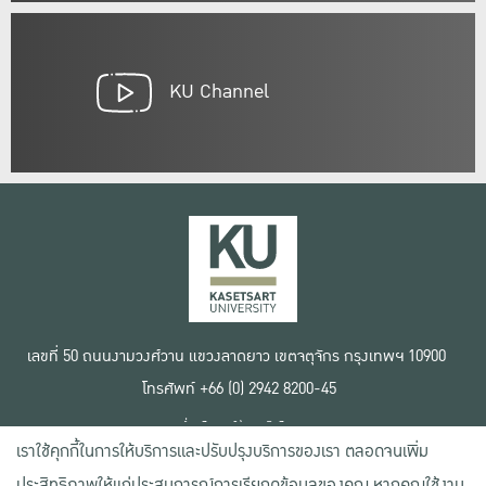
KU Channel
เลขที่ 50 ถนนงามวงศ์วาน แขวงลาดยาว เขตจตุจักร กรุงเทพฯ 10900
โทรศัพท์ +66 (0) 2942 8200-45
เงื่อนไขการใช้งานเว็บไซต์
เราใช้คุกกี้ในการให้บริการและปรับปรุงบริการของเรา ตลอดจนเพิ่ม
ข้อตกลงด้านสิทธิ์ใช้งาน
นโยบายความเป็นส่วนตัว
ประสิทธิภาพให้แก่ประสบการณ์การเรียกดูข้อมูลของคุณ หากคุณใช้งาน