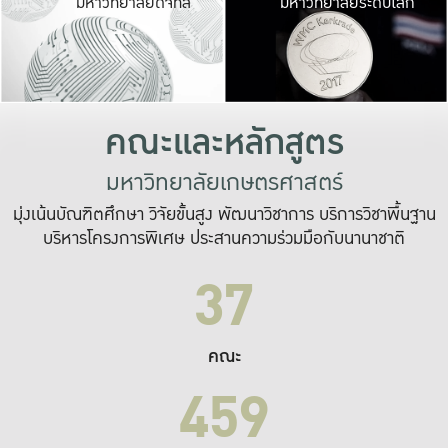
มหาวิทยาลัยดิจิทัล
มหาวิทยาลัยระดับโลก
เปลี่ยนแปลง และ
เพื่อทำงาน
ระบบสารสนเทศที่
คณะและหลักสูตร
มหาวิทยาลัยเกษตรศาสตร์
มุ่งเน้นบัณฑิตศึกษา วิจัยขั้นสูง พัฒนาวิชาการ บริการวิชาพื้นฐาน
บริหารโครงการพิเศษ ประสานความร่วมมือกับนานาชาติ
37
คณะ
459