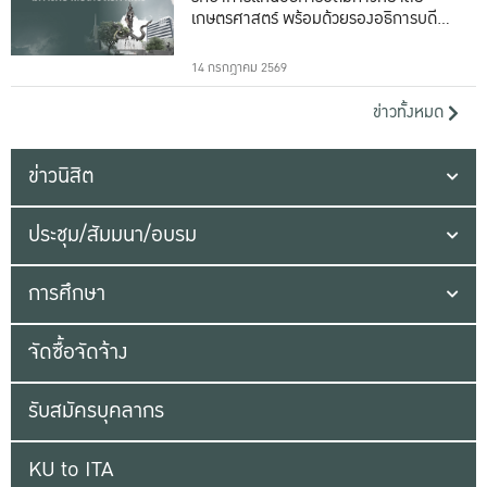
เกษตรศาสตร์ พร้อมด้วยรองอธิการบดีทั้ง
16 ท่าน
14 กรกฎาคม 2569
ข่าวทั้งหมด
ข่าวนิสิต
ประชุม/สัมมนา/อบรม
การศึกษา
จัดซื้อจัดจ้าง
รับสมัครบุคลากร
KU to ITA