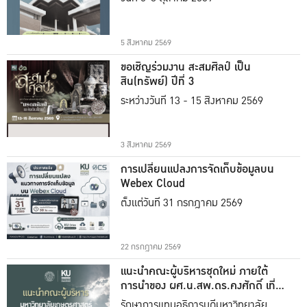
5 สิงหาคม 2569
ขอเชิญร่วมงาน สะสมศิลป์ เป็น
สิน(ทรัพย์) ปีที่ 3
ระหว่างวันที่ 13 - 15 สิงหาคม 2569
3 สิงหาคม 2569
การเปลี่ยนแปลงการจัดเก็บข้อมูลบน
Webex Cloud
ตั้งแต่วันที่ 31 กรกฎาคม 2569
22 กรกฎาคม 2569
แนะนำคณะผู้บริหารชุดใหม่ ภายใต้
การนำของ ผศ.น.สพ.ดร.คงศักดิ์ เที่ยง
ธรรม
รักษาการแทนอธิการบดีมหาวิทยาลัย