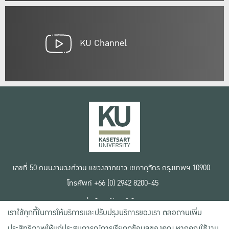
KU Channel
เลขที่ 50 ถนนงามวงศ์วาน แขวงลาดยาว เขตจตุจักร กรุงเทพฯ 10900
โทรศัพท์ +66 (0) 2942 8200-45
เงื่อนไขการใช้งานเว็บไซต์
เราใช้คุกกี้ในการให้บริการและปรับปรุงบริการของเรา ตลอดจนเพิ่ม
ข้อตกลงด้านสิทธิ์ใช้งาน
นโยบายความเป็นส่วนตัว
ประสิทธิภาพให้แก่ประสบการณ์การเรียกดูข้อมูลของคุณ หากคุณใช้งาน