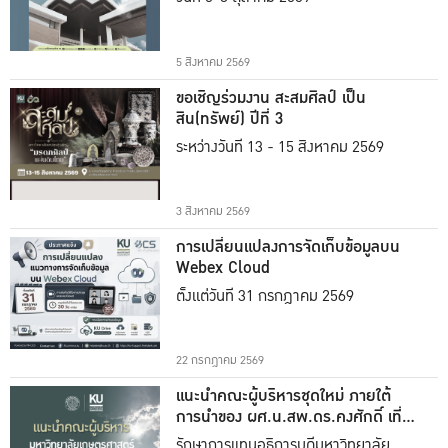
5 สิงหาคม 2569
ขอเชิญร่วมงาน สะสมศิลป์ เป็น
สิน(ทรัพย์) ปีที่ 3
ระหว่างวันที่ 13 - 15 สิงหาคม 2569
3 สิงหาคม 2569
การเปลี่ยนแปลงการจัดเก็บข้อมูลบน
Webex Cloud
ตั้งแต่วันที่ 31 กรกฎาคม 2569
22 กรกฎาคม 2569
แนะนำคณะผู้บริหารชุดใหม่ ภายใต้
การนำของ ผศ.น.สพ.ดร.คงศักดิ์ เที่ยง
ธรรม
รักษาการแทนอธิการบดีมหาวิทยาลัย