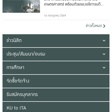
เกษตรศาสตร์ พร้อมด้วยรองอธิการบดีทั้ง
16 ท่าน
14 กรกฎาคม 2569
ข่าวทั้งหมด
ข่าวนิสิต
ประชุม/สัมมนา/อบรม
การศึกษา
จัดซื้อจัดจ้าง
รับสมัครบุคลากร
KU to ITA