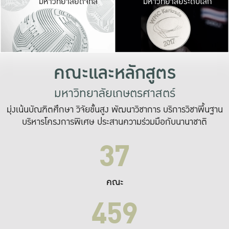
มหาวิทยาลัยดิจิทัล
มหาวิทยาลัยระดับโลก
เปลี่ยนแปลง และ
เพื่อทำงาน
ระบบสารสนเทศที่
คณะและหลักสูตร
มหาวิทยาลัยเกษตรศาสตร์
มุ่งเน้นบัณฑิตศึกษา วิจัยขั้นสูง พัฒนาวิชาการ บริการวิชาพื้นฐาน
บริหารโครงการพิเศษ ประสานความร่วมมือกับนานาชาติ
37
คณะ
459