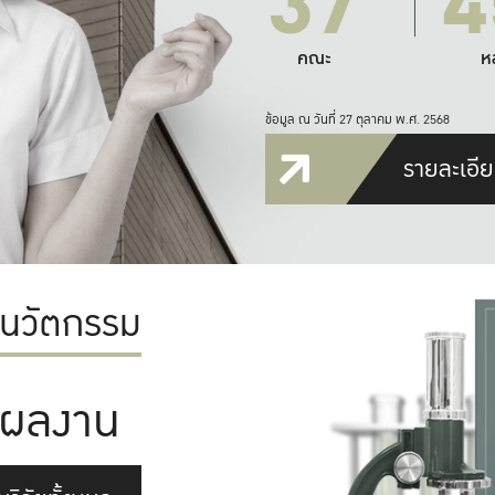
37
4
คณะ
ห
ข้อมูล ณ วันที่ 27 ตุลาคม พ.ศ. 2568
รายละเอีย
ะนวัตกรรม
ผลงาน