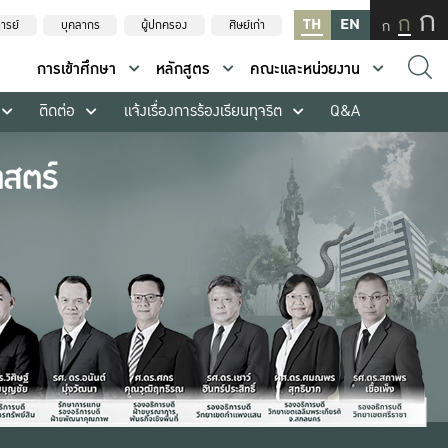
ก
ก
TH
EN
ก
ารย์
บุคลากร
ผู้ปกครอง
ศิษย์เก่า
การเข้าศึกษา
หลักสูตร
คณะและหน่วยงาน
ติดต่อ
แจ้งเรื่องการร้องเรียนทุจริต
Q&A