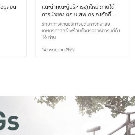
้อมูลบน
แนะนำคณะผู้บริหารชุดใหม่ ภายใต้
การนำของ ผศ.น.สพ.ดร.คงศักดิ์
เที่ยงธรรม
รักษาการแทนอธิการบดีมหาวิทยาลัย
เกษตรศาสตร์ พร้อมด้วยรองอธิการบดีทั้ง
16 ท่าน
14 กรกฎาคม 2569