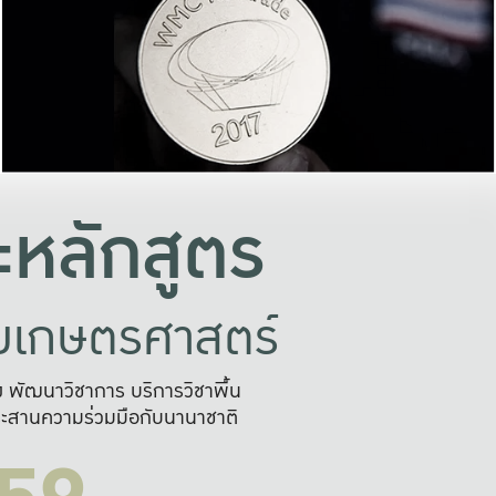
อย่างยั่งยืน
และผลักดันในการใช้ระบบส
ในภาพกว้าง
เพื่อการทำงานแบบ
ญหาจุดเล็กๆ
อข่ายขยายผล
สะดวก รวดเร
และนำไป
บริการด้าน AI อย
หลักสูตร
ัยเกษตรศาสตร์
สูง พัฒนาวิชาการ บริการวิชาพื้น
ะสานความร่วมมือกับนานาชาติ