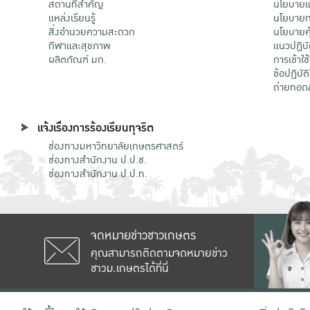
สถานที่สำคัญ
นโยบายแล
แหล่งเรียนรู้
นโยบายกา
สิ่งอำนวยความสะดวก
นโยบายคุ
กีฬาและสุขภาพ
แนวปฏิบั
ผลิตภัณฑ์ มก.
การเข้าใช
ข้อปฏิบั
ถ่ายทอด
แจ้งเรื่องการร้องเรียนทุจริต
ช่องทางมหาวิทยาลัยเกษตรศาสตร์
ช่องทางสำนักงาน ป.ป.ช.
ช่องทางสำนักงาน ป.ป.ท.
จดหมายข่าวชาวเกษตร
คุณสามารถติดตามจดหมายข่าว
ชาวม.เกษตรได้ที่นี่
เลขที่ 50 ถนนงามวงศ์วาน แขวงลาดยาว