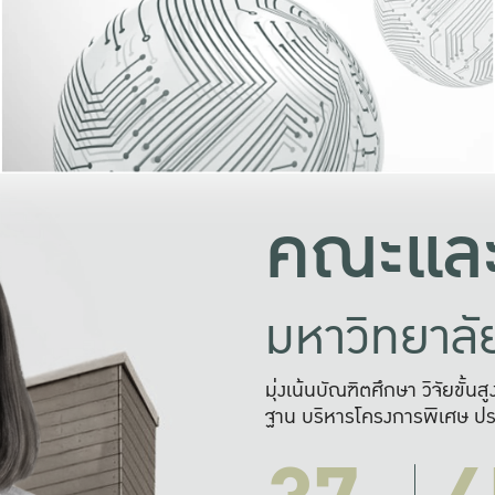
และความสุข
มองปัญหา
แก้ไขจากปั
และสร้างเครื
คณะและ
มหาวิทยาล
มุ่งเน้นบัณฑิตศึกษา วิจัยขั้น
ฐาน บริหารโครงการพิเศษ ปร