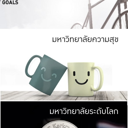
มหาวิทยาลัยความสุข
ย
สีเขียว
มหาวิทยาลัย
ก
สดใส หนาแน่น
ไม่ได้มีเป้าหมา
AN FOREST)
มหาวิทยาลัยชั้นนำทางด้านการว
ICULTURE)
แต่ KU มุ่งเน
าณ 1,400 ไร่
เพื่อสร้างคว
<< คลิก >>
ให้กับประชาชนใ
มหาวิทยาลัยระดับโลก
่อสังคม
มหาวิทยาลั
ามกินดีอยู่ดี
พร้อมที่จ