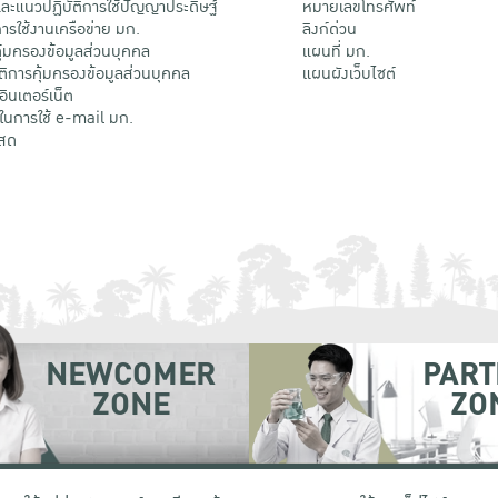
ะแนวปฏิบัติการใช้ปัญญาประดิษฐ์
หมายเลขโทรศัพท์
รใช้งานเครือข่าย มก.
ลิงก์ด่วน
้มครองข้อมูลส่วนบุคคล
แผนที่ มก.
ติการคุ้มครองข้อมูลส่วนบุคคล
แผนผังเว็บไซต์
้อินเตอร์เน็ต
ติในการใช้ e-mail มก.
สด
NEWCOMER
PART
ZONE
ZO
 เขตจตุจักร กรุงเทพฯ 10900
โทรศัพท์ +66 (0) 2942 8200-45