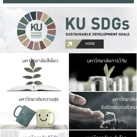
มหาวิ
มหาวิทยาลัยสีเขียว
มหาวิทยาลัยการวิจัย
มีพื้นที่เขียวสดใส 
เป็นป่าในเมือง เกษตร
มหาวิ
มหาวิทยาลัยความสุข
มหาวิทยาลัย
ค
รับผิดชอบต่อสังคม
เปิดประส
และพบเรื่องราวใหม่
มหาวิ