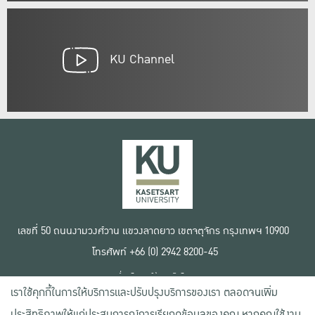
KU Channel
เลขที่ 50 ถนนงามวงศ์วาน แขวงลาดยาว เขตจตุจักร กรุงเทพฯ 10900
โทรศัพท์ +66 (0) 2942 8200-45
เงื่อนไขการใช้งานเว็บไซต์
เราใช้คุกกี้ในการให้บริการและปรับปรุงบริการของเรา ตลอดจนเพิ่ม
ข้อตกลงด้านสิทธิ์ใช้งาน
นโยบายความเป็นส่วนตัว
ประสิทธิภาพให้แก่ประสบการณ์การเรียกดูข้อมูลของคุณ หากคุณใช้งาน