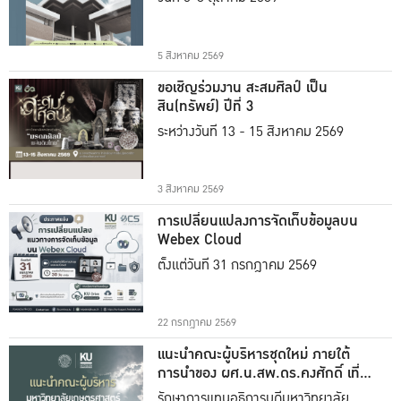
5 สิงหาคม 2569
ขอเชิญร่วมงาน สะสมศิลป์ เป็น
สิน(ทรัพย์) ปีที่ 3
ระหว่างวันที่ 13 - 15 สิงหาคม 2569
3 สิงหาคม 2569
การเปลี่ยนแปลงการจัดเก็บข้อมูลบน
Webex Cloud
ตั้งแต่วันที่ 31 กรกฎาคม 2569
22 กรกฎาคม 2569
แนะนำคณะผู้บริหารชุดใหม่ ภายใต้
การนำของ ผศ.น.สพ.ดร.คงศักดิ์ เที่ยง
ธรรม
รักษาการแทนอธิการบดีมหาวิทยาลัย