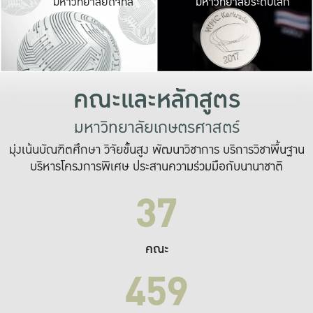
มหาวิทยาลัยดิจิทัล
มหาวิทยาลัยระดับโลก
เปลี่ยนแปลง และ
เพื่อทำงาน
ระบบสารสนเทศที่
คณะและหลักสูตร
มหาวิทยาลัยเกษตรศาสตร์
มุ่งเน้นบัณฑิตศึกษา วิจัยขั้นสูง พัฒนาวิชาการ บริการวิชาพื้นฐาน
บริหารโครงการพิเศษ ประสานความร่วมมือกับนานาชาติ
37
คณะ
459