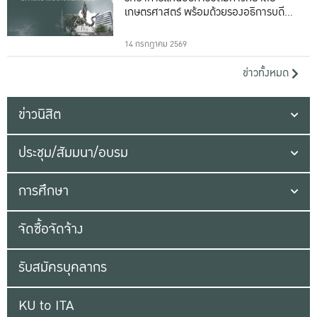
เกษตรศาสตร์ พร้อมด้วยรองอธิการบดีทั้ง
16 ท่าน
14 กรกฎาคม 2569
ข่าวทั้งหมด
ข่าวนิสิต
ประชุม/สัมมนา/อบรม
การศึกษา
จัดซื้อจัดจ้าง
รับสมัครบุคลากร
KU to ITA