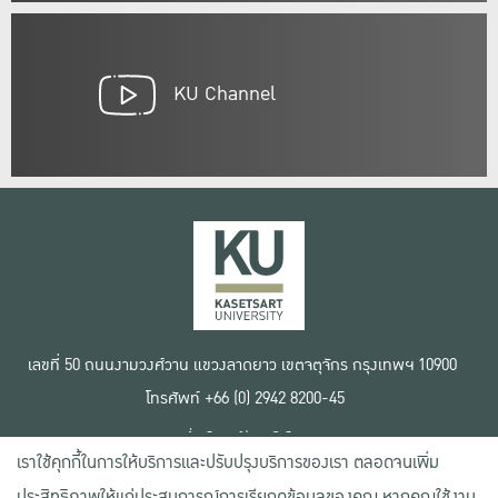
KU Channel
เลขที่ 50 ถนนงามวงศ์วาน แขวงลาดยาว เขตจตุจักร กรุงเทพฯ 10900
โทรศัพท์ +66 (0) 2942 8200-45
เงื่อนไขการใช้งานเว็บไซต์
เราใช้คุกกี้ในการให้บริการและปรับปรุงบริการของเรา ตลอดจนเพิ่ม
ข้อตกลงด้านสิทธิ์ใช้งาน
นโยบายความเป็นส่วนตัว
ประสิทธิภาพให้แก่ประสบการณ์การเรียกดูข้อมูลของคุณ หากคุณใช้งาน