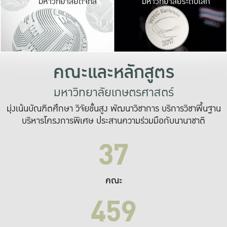
มหาวิทยาลัยดิจิทัล
มหาวิทยาลัยระดับโลก
เปลี่ยนแปลง และ
เพื่อทำงาน
ระบบสารสนเทศที่
คณะและหลักสูตร
มหาวิทยาลัยเกษตรศาสตร์
มุ่งเน้นบัณฑิตศึกษา วิจัยขั้นสูง พัฒนาวิชาการ บริการวิชาพื้นฐาน
บริหารโครงการพิเศษ ประสานความร่วมมือกับนานาชาติ
37
คณะ
459