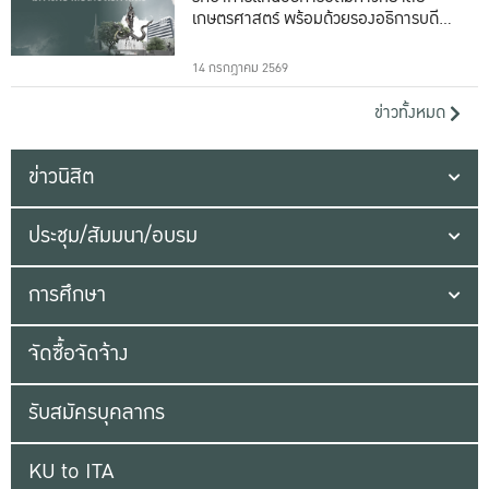
เกษตรศาสตร์ พร้อมด้วยรองอธิการบดีทั้ง
16 ท่าน
14 กรกฎาคม 2569
ข่าวทั้งหมด
ข่าวนิสิต
ประชุม/สัมมนา/อบรม
การศึกษา
จัดซื้อจัดจ้าง
รับสมัครบุคลากร
KU to ITA