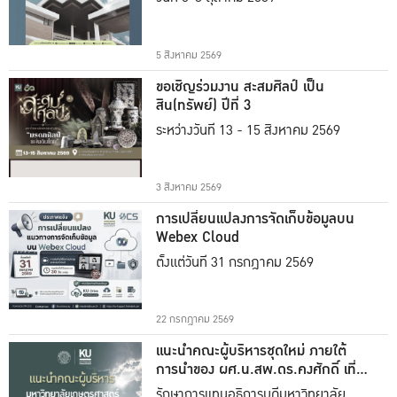
5 สิงหาคม 2569
ขอเชิญร่วมงาน สะสมศิลป์ เป็น
สิน(ทรัพย์) ปีที่ 3
ระหว่างวันที่ 13 - 15 สิงหาคม 2569
3 สิงหาคม 2569
การเปลี่ยนแปลงการจัดเก็บข้อมูลบน
Webex Cloud
ตั้งแต่วันที่ 31 กรกฎาคม 2569
22 กรกฎาคม 2569
แนะนำคณะผู้บริหารชุดใหม่ ภายใต้
การนำของ ผศ.น.สพ.ดร.คงศักดิ์ เที่ยง
ธรรม
รักษาการแทนอธิการบดีมหาวิทยาลัย