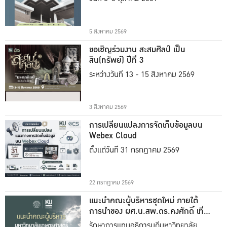
5 สิงหาคม 2569
ขอเชิญร่วมงาน สะสมศิลป์ เป็น
สิน(ทรัพย์) ปีที่ 3
ระหว่างวันที่ 13 - 15 สิงหาคม 2569
3 สิงหาคม 2569
การเปลี่ยนแปลงการจัดเก็บข้อมูลบน
Webex Cloud
ตั้งแต่วันที่ 31 กรกฎาคม 2569
22 กรกฎาคม 2569
แนะนำคณะผู้บริหารชุดใหม่ ภายใต้
การนำของ ผศ.น.สพ.ดร.คงศักดิ์ เที่ยง
ธรรม
รักษาการแทนอธิการบดีมหาวิทยาลัย