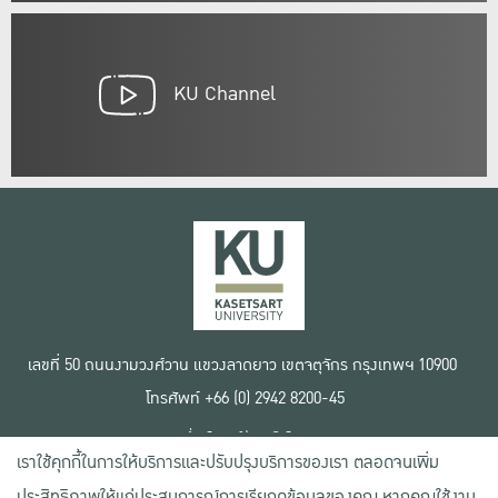
KU Channel
เลขที่ 50 ถนนงามวงศ์วาน แขวงลาดยาว เขตจตุจักร กรุงเทพฯ 10900
โทรศัพท์ +66 (0) 2942 8200-45
เงื่อนไขการใช้งานเว็บไซต์
เราใช้คุกกี้ในการให้บริการและปรับปรุงบริการของเรา ตลอดจนเพิ่ม
ข้อตกลงด้านสิทธิ์ใช้งาน
นโยบายความเป็นส่วนตัว
ประสิทธิภาพให้แก่ประสบการณ์การเรียกดูข้อมูลของคุณ หากคุณใช้งาน