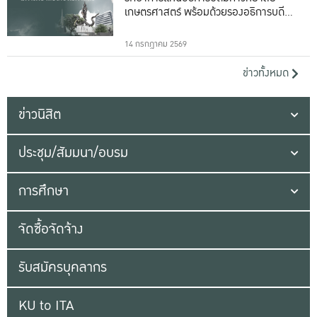
เกษตรศาสตร์ พร้อมด้วยรองอธิการบดีทั้ง
16 ท่าน
14 กรกฎาคม 2569
ข่าวทั้งหมด
ข่าวนิสิต
ประชุม/สัมมนา/อบรม
การศึกษา
จัดซื้อจัดจ้าง
รับสมัครบุคลากร
KU to ITA