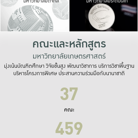
มหาวิทยาลัยดิจิทัล
มหาวิทยาลัยระดับโลก
เปลี่ยนแปลง และ
เพื่อทำงาน
ระบบสารสนเทศที่
คณะและหลักสูตร
มหาวิทยาลัยเกษตรศาสตร์
มุ่งเน้นบัณฑิตศึกษา วิจัยขั้นสูง พัฒนาวิชาการ บริการวิชาพื้นฐาน
บริหารโครงการพิเศษ ประสานความร่วมมือกับนานาชาติ
37
คณะ
459