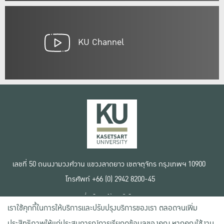
KU Channel
เลขที่ 50 ถนนงามวงศ์วาน แขวงลาดยาว เขตจตุจักร กรุงเทพฯ 10900
โทรศัพท์ +66 (0) 2942 8200-45
เงื่อนไขการใช้งานเว็บไซต์
เราใช้คุกกี้ในการให้บริการและปรับปรุงบริการของเรา ตลอดจนเพิ่ม
ข้อตกลงด้านสิทธิ์ใช้งาน
นโยบายความเป็นส่วนตัว
ประสิทธิภาพให้แก่ประสบการณ์การเรียกดูข้อมูลของคุณ หากคุณใช้งาน