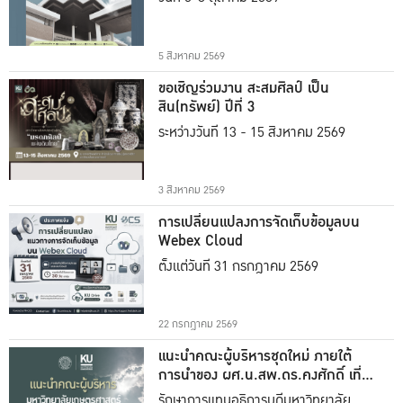
5 สิงหาคม 2569
ขอเชิญร่วมงาน สะสมศิลป์ เป็น
สิน(ทรัพย์) ปีที่ 3
ระหว่างวันที่ 13 - 15 สิงหาคม 2569
3 สิงหาคม 2569
การเปลี่ยนแปลงการจัดเก็บข้อมูลบน
Webex Cloud
ตั้งแต่วันที่ 31 กรกฎาคม 2569
22 กรกฎาคม 2569
แนะนำคณะผู้บริหารชุดใหม่ ภายใต้
การนำของ ผศ.น.สพ.ดร.คงศักดิ์ เที่ยง
ธรรม
รักษาการแทนอธิการบดีมหาวิทยาลัย