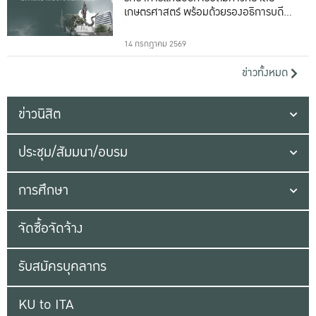
เกษตรศาสตร์ พร้อมด้วยรองอธิการบดีทั้ง
16 ท่าน
14 กรกฎาคม 2569
ข่าวทั้งหมด
ข่าวนิสิต
ประชุม/สัมมนา/อบรม
การศึกษา
จัดซื้อจัดจ้าง
รับสมัครบุคลากร
KU to ITA